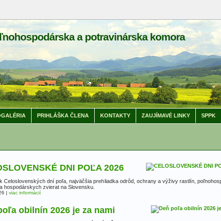
ľnohospodárska a potravinárska komora
GALÉRIA
PRIHLÁŠKA ČLENA
KONTAKTY
ZAUJÍMAVÉ LINKY
SPPK
SLOVENSKÉ DNI POĽA 2026
k Celoslovenských dní poľa, najväčšia prehliadka odrôd, ochrany a výživy rastlín, poľnoho
 a hospodárskych zvierat na Slovensku.
26
|
viac informácií
oľa obilnín 2026 je za nami