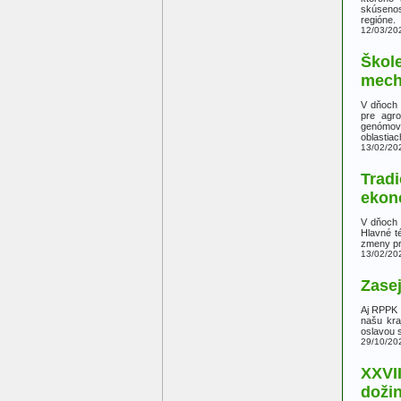
skúsenos
regióne.
12/03/20
Škol
mech
V dňoch 
pre agro
genómové
oblastiac
13/02/20
Tradi
ekon
V dňoch 
Hlavné t
zmeny pr
13/02/20
Zase
Aj RPPK L
našu kra
oslavou 
29/10/20
XXVII
doži