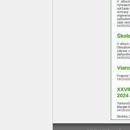
V dňoch 
Vyhniach
udržanie
ochrany 
regener
spôsobmi
rade nech
04/03/20
Škol
V dňoch 
Obsahom 
zákone o
daňového
04/03/20
Vian
Prajeme V
19/12/20
XXVII
2024
Tohtoroč
Margita 
04/10/20
Stránky 