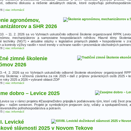
tí, odbornú diskusiu a riešenie aktuálnych otázok, ktoré ovplyvňujú poľnohospodárs
26
|
viac informácií
enie agronómov,
anizátorov a SHR 2026
10. – 11. 2. 2026 sa vo Vyhniach uskutočnilo odborné školenie organizované RPPK Levic
nómov, mechanizátorov a samostatne hospodáriacich roľníkov. Hlavné témy školeni
 techniky (NGT) • aktuálne otázky v legislatíve priamych platieb • hospodárenie v zra
h a kontroly výživy rastlín • nové trendy v ochrane rastlín • prezentácie obchodných partner
26
|
viac informácií
čné zimné školenie
ómov 2026
3.–4. 2. 2026 sa vo Vyhniach uskutočnilo odborné školenie ekonómov organizované RPP
émy školenia: • účtovná závierka za rok 2025 • daň z príjmov právnických osôb 2025 • leg
e roky 2025 a 2026 • vybrané oblasti ZDP
26
|
viac informácií
jme dobro – Levice 2025
evice sa v rámci projektu #ZasejmeDobro pripojila k poďakovaniu tým, ktorí celý život pra
jinu – našim seniorom. Projekt je symbolickým prejavom úcty, vďaky a spolupatričnosti, 
slovenského poľnohospodárstva a potravín.
25
|
viac informácií
I. Levické
nkové slávnosti 2025 v Novom Tekove