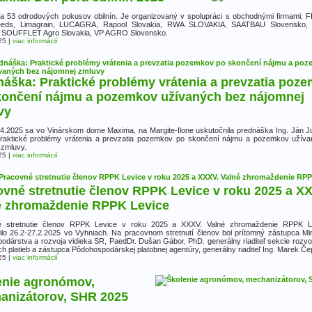
ka 53 odrodových pokusov obilnín. Je organizovaný v spolupráci s obchodnými firmami:
eeds, Limagrain, LUCAGRA, Rapool Slovakia, RWA SLOVAKIA, SAATBAU Slovensko
, SOUFFLET Agro Slovakia, VP AGRO Slovensko.
25
|
viac informácií
náška: Praktické problémy vrátenia a prevzatia poz
končení nájmu a pozemkov užívaných bez nájomnej
vy
4.2025 sa vo Vinárskom dome Maxima, na Margite-Ilone uskutočnila prednáška Ing. Ján J
raktické problémy vrátenia a prevzatia pozemkov po skončení nájmu a pozemkov užív
 zmluvy.
25
|
viac informácií
vné stretnutie členov RPPK Levice v roku 2025 a X
é zhromaždenie RPPK Levice
é stretnutie členov RPPK Levice v roku 2025 a XXXV. Valné zhromaždenie RPPK L
ilo 26.2-27.2.2025 vo Vyhniach. Na pracovnom stretnutí členov bol prítomný zástupca Min
odárstva a rozvoja vidieka SR, PaedDr. Dušan Gábor, PhD. generálny riaditeľ sekcie rozvoj
h platieb a zástupca Pôdohospodárskej platobnej agentúry, generálny riaditeľ Ing. Marek Če
25
|
viac informácií
enie agronómov,
anizátorov, SHR 2025