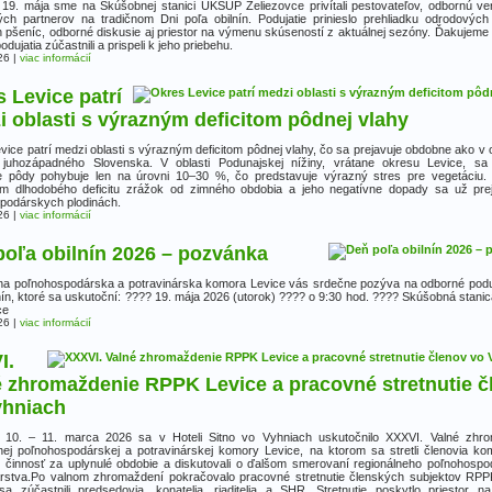
 19. mája sme na Skúšobnej stanici ÚKSÚP Želiezovce privítali pestovateľov, odbornú ver
ch partnerov na tradičnom Dni poľa obilnín. Podujatie prinieslo prehliadku odrodovýc
 pšeníc, odborné diskusie aj priestor na výmenu skúseností z aktuálnej sezóny. Ďakujeme
podujatia zúčastnili a prispeli k jeho priebehu.
26
|
viac informácií
 Levice patrí
 oblasti s výrazným deficitom pôdnej vlahy
vice patrí medzi oblasti s výrazným deficitom pôdnej vlahy, čo sa prejavuje obdobne ako v 
 juhozápadného Slovenska. V oblasti Podunajskej nížiny, vrátane okresu Levice, sa 
e pôdy pohybuje len na úrovni 10–30 %, čo predstavuje výrazný stres pre vegetáciu.
m dlhodobého deficitu zrážok od zimného obdobia a jeho negatívne dopady sa už pre
podárskych plodinách.
26
|
viac informácií
poľa obilnín 2026 – pozvánka
na poľnohospodárska a potravinárska komora Levice vás srdečne pozýva na odborné podu
lnín, ktoré sa uskutoční: ???? 19. mája 2026 (utorok) ???? o 9:30 hod. ???? Skúšobná stan
ce
26
|
viac informácií
I.
é zhromaždenie RPPK Levice a pracovné stretnutie č
yhniach
10. – 11. marca 2026 sa v Hoteli Sitno vo Vyhniach uskutočnilo XXXVI. Valné zhr
nej poľnohospodárskej a potravinárskej komory Levice, na ktorom sa stretli členovia ko
li činnosť za uplynulé obdobie a diskutovali o ďalšom smerovaní regionálneho poľnohospo
árstva.Po valnom zhromaždení pokračovalo pracovné stretnutie členských subjektov RPP
sa zúčastnili predsedovia, konatelia, riaditelia a SHR. Stretnutie poskytlo priestor 