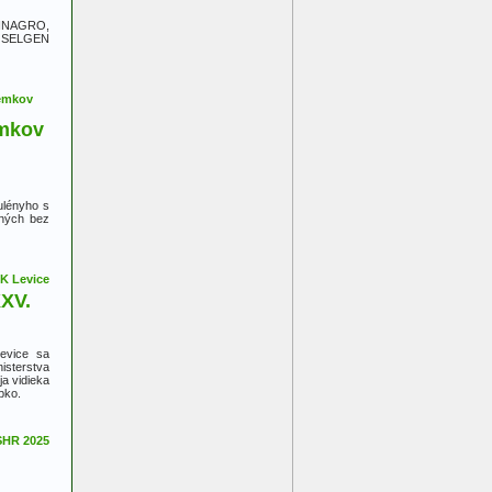
 FINAGRO,
, SELGEN
emkov
ulényho s
aných bez
XXV.
evice sa
isterstva
a vidieka
pko.