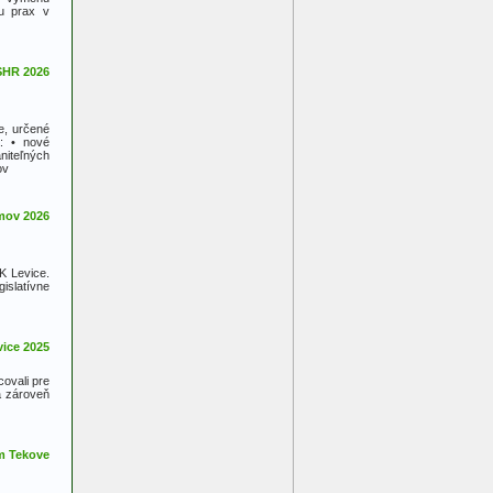
ku prax v
e, určené
a: • nové
niteľných
ov
K Levice.
islatívne
covali pre
a zároveň