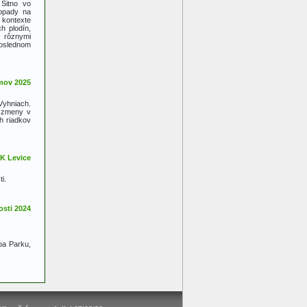
 Sitno vo
dopady na
 kontexte
h plodín,
 rôznymi
poslednom
Vyhniach.
a zmeny v
h riadkov
i.
ba Parku,