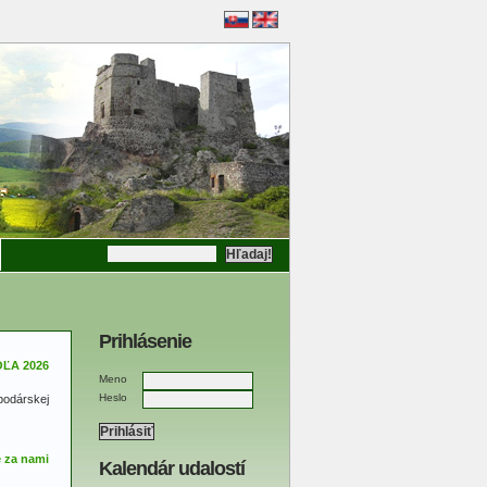
Prihlásenie
Meno
Heslo
spodárskej
Kalendár udalostí