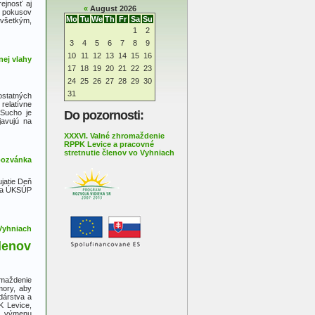
ejnosť aj
«
August 2026
h pokusov
Mo
Tu
We
Th
Fr
Sa
Su
 všetkým,
1
2
3
4
5
6
7
8
9
10
11
12
13
14
15
16
17
18
19
20
21
22
23
24
25
26
27
28
29
30
31
ostatných
relatívne
 Sucho je
Do pozornosti:
javujú na
XXXVI. Valné zhromaždenie
RPPK Levice a pracovné
stretnutie členov vo Vyhniach
jatie Deň
ica ÚKSÚP
lenov
omaždenie
mory, aby
dárstva a
K Levice,
na výmenu