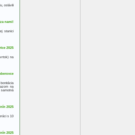
 oslávili
j stanici
vrtok) na
bonitácia
ôrazom na
i samotná
ráci s 10