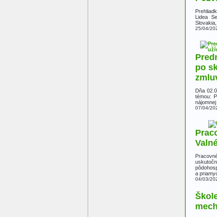
Prehliad
Lidea S
Slovakia
25/04/20
Pred
po s
zmlu
Dňa 02.0
témou: P
nájomnej
07/04/20
Praco
Valn
Pracovn
uskutočn
pôdohosp
a priamyc
04/03/20
Škol
mech