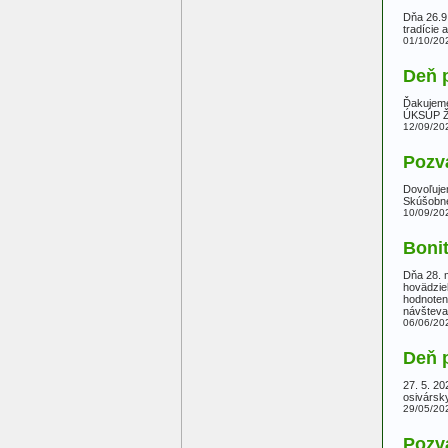
Dňa 26.9
tradície 
01/10/20
Deň p
Ďakujeme
ÚKSÚP Ž
12/09/20
Pozv
Dovoľuje
Skúšobne
10/09/20
Boni
Dňa 28. 
hovädzie
hodnoten
návšteva
06/06/20
Deň p
27. 5. 2
osivársk
29/05/20
Pozv