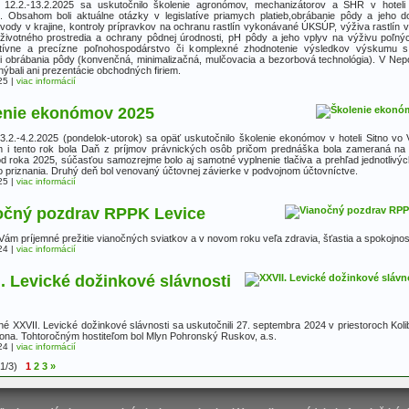
12.2.-13.2.2025 sa uskutočnilo školenie agronómov, mechanizátorov a SHR v hoteli
. Obsahom boli aktuálne otázky v legislatíve priamych platieb,obrábanie pôdy a jeho 
 vody v krajine, kontroly prípravkov na ochranu rastlín vykonávané ÚKSÚP, výživa rastlín v
životného prostredia a ochrany pôdnej úrodnosti, pH pôdy a jeho vplyv na výživu poľnýc
atívne a precízne poľnohospodárstvo či komplexné zhodnotenie výsledkov výskumu s
 obrábania pôdy (konvenčná, minimalizačná, mulčovacia a bezorbová technológia). V Ne
ýbali ani prezentácie obchodných firiem.
25
|
viac informácií
enie ekonómov 2025
3.2.-4.2.2025 (pondelok-utorok) sa opäť uskutočnilo školenie ekonómov v hoteli Sitno vo 
i tento rok bola Daň z príjmov právnických osôb pričom prednáška bola zameraná n
d roka 2025, súčasťou samozrejme bolo aj samotné vyplnenie tlačiva a prehľad jednotlivýc
 priznania. Druhý deň bol venovaný účtovnej závierke v podvojnom účtovníctve.
25
|
viac informácií
očný pozdrav RPPK Levice
ám príjemné prežitie vianočných sviatkov a v novom roku veľa zdravia, šťastia a spokojnost
24
|
viac informácií
. Levické dožinkové slávnosti
né XXVII. Levické dožinkové slávnosti sa uskutočnili 27. septembra 2024 v priestoroch Koli
Ilona. Tohtoročným hostiteľom bol Mlyn Pohronský Ruskov, a.s.
24
|
viac informácií
(1/3)
1
2
3
»