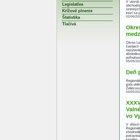
V utorok
Legislatíva
obchodný
ozimných
Krížové plnenie
ktorí sa 
02/06/20
Štatistika
Tlačivá
Okres
medzi
Okres Le
častiach
nasýteni
dôsledko
poľnohos
05/05/20
Deň 
Regionál
poľa obi
Želiezov
04/05/20
XXXV
Valn
vo V
V dňoch 
Regionál
zhodnoti
potravin
ktorého 