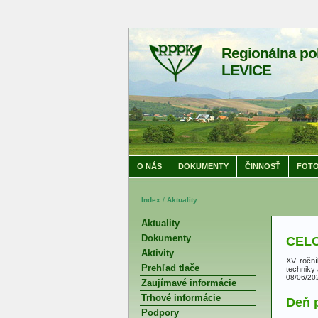
Regionálna po
LEVICE
O NÁS
DOKUMENTY
ČINNOSŤ
FOTO
Index
/
Aktuality
Aktuality
Dokumenty
CELO
Aktivity
XV. roční
Prehľad tlače
techniky
08/06/20
Zaujímavé informácie
Trhové informácie
Deň p
Podpory