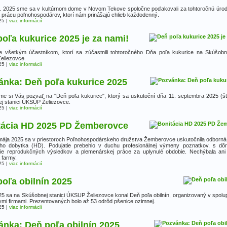
. 2025 sme sa v kultúrnom dome v Novom Tekove spoločne poďakovali za tohtoročnú úrodu,
a prácu poľnohospodárov, ktorí nám prinášajú chlieb každodenný.
25
|
viac informácií
oľa kukurice 2025 je za nami!
 všetkým účastníkom, ktorí sa zúčastnili tohtoročného Dňa poľa kukurice na Skúšobne
eliezovce.
25
|
viac informácií
ánka: Deň poľa kukurice 2025
me si Vás pozvať na "Deň poľa kukurice", ktorý sa uskutoční dňa 11. septembra 2025 (št
j stanici ÚKSÚP Želiezovce.
25
|
viac informácií
tácia HD 2025 PD Žemberovce
mája 2025 sa v priestoroch Poľnohospodárskeho družstva Žemberovce uskutočnila odborná 
ho dobytka (HD). Podujatie prebehlo v duchu profesionálnej výmeny poznatkov, s d
ie reprodukčných výsledkov a plemenárskej práce za uplynulé obdobie. Nechýbala an
 farmy.
25
|
viac informácií
oľa obilnín 2025
025 sa na Skúšobnej stanici ÚKSUP Želiezovce konal Deň poľa obilnín, organizovaný v spolup
ymi firmami. Prezentovaných bolo až 53 odrôd pšenice ozimnej.
25
|
viac informácií
ánka: Deň poľa obilnín 2025