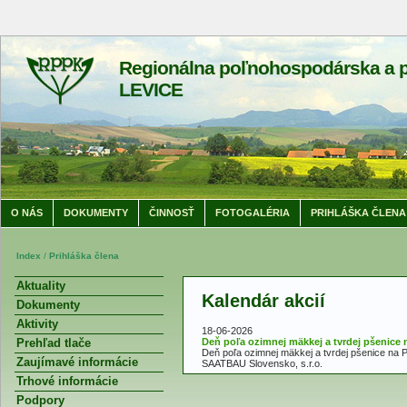
Regionálna poľnohospodárska a p
LEVICE
O NÁS
DOKUMENTY
ČINNOSŤ
FOTOGALÉRIA
PRIHLÁŠKA ČLENA
Index
/
Prihláška člena
Aktuality
Kalendár akcií
Dokumenty
Aktivity
18-06-2026
Prehľad tlače
Deň poľa ozimnej mäkkej a tvrdej pšenice 
Deň poľa ozimnej mäkkej a tvrdej pšenice na 
Zaujímavé informácie
SAATBAU Slovensko, s.r.o.
Trhové informácie
Podpory