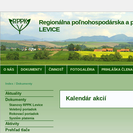
Regionálna poľnohospodárska a p
LEVICE
O NÁS
DOKUMENTY
ČINNOSŤ
FOTOGALÉRIA
PRIHLÁŠKA ČLENA
Index
/
Dokumenty
Aktuality
Kalendár akcií
Dokumenty
Stanovy RPPK Levice
Volebný poriadok
Rokovací poriadok
Systém platenia
Aktivity
Prehľad tlače