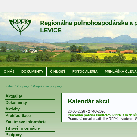
Regionálna poľnohospodárska a p
LEVICE
O NÁS
DOKUMENTY
ČINNOSŤ
FOTOGALÉRIA
PRIHLÁŠKA ČLENA
Index
/
Podpory
/
Projektové podpory
Aktuality
Kalendár akcií
Dokumenty
Aktivity
26-03-2026 - 27-03-2026
Prehľad tlače
Pracovná porada riaditeľov RPPK s veden
Pracovná porada riaditeľov RPPK s vedením SP
Zaujímavé informácie
Trhové informácie
Podpory