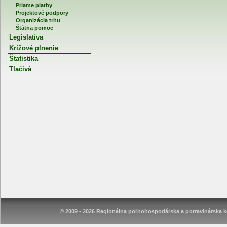
Priame platby
Projektové podpory
Organizácia trhu
Štátna pomoc
Legislatíva
Krížové plnenie
Štatistika
Tlačivá
© 2009 - 2026 Regionálna poľnohospodárska a potravinárska ko