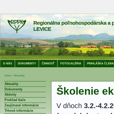
Regionálna poľnohospodárska a p
LEVICE
O NÁS
DOKUMENTY
ČINNOSŤ
FOTOGALÉRIA
PRIHLÁŠKA ČLENA
Index
/
Aktuality
Aktuality
Školenie e
Dokumenty
Aktivity
Prehľad tlače
V dňoch
3.2.-4.2.
Zaujímavé informácie
Trhové informácie