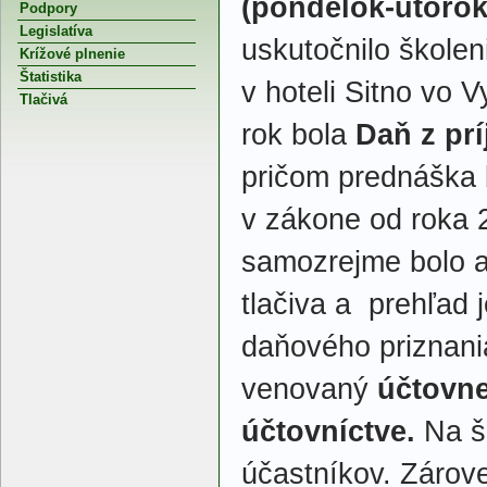
(pondelok-utoro
Podpory
Legislatíva
uskutočnilo škole
Krížové plnenie
Štatistika
v hoteli Sitno vo 
Tlačivá
rok bola
Daň z pr
pričom prednáška
v zákone od roka 
samozrejme bolo a
tlačiva a prehľad 
daňového priznani
venovaný
účtovne
účtovníctve.
Na šk
účastníkov. Zárov