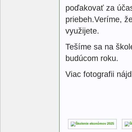
poďakovať za úča
priebeh.Veríme, ž
využijete.
Tešíme sa na ško
budúcom roku.
Viac fotografii nájd